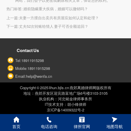
网站，我们会予以更改或删除相关文章，保证您的权利。
热门标签:
婚前隐瞒重大疾病，婚姻可以撤销吗？
上一篇:
夫妻一方擅自出卖共有房屋应如何认定和处理？
下一篇:
丈夫52次转账给情人 妻子可否全额追回？
Contact Us
Tel:18911915298
Mobile:18911915298
Email:help@wenfa.cn
Copyright © 2025 lihun.bjls.cn 燕郊离婚律师网版权所有
地址：燕郊开发区迎宾路富地广场6号楼3103-3105
执业机构：河北铭金律师事务所
IT技术支持：胡小锋律师
京ICP备14009322号-2
首页
电话咨询
律所官网
地图导航