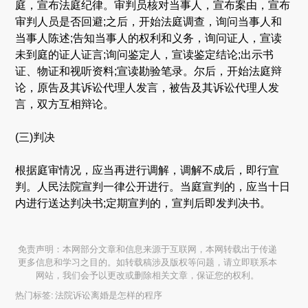
庭，宣布法庭纪律。审判员核对当事人，宣布案由，宣布
审判人员是否回避;之后，开始法庭调查，询问当事人和
当事人陈述;告知当事人的权利和义务，询问证人，宣读
未到庭的证人证言;询问鉴定人，宣读鉴定结论;出示书
证、物证和视听资料;宣读勘验笔录。尔后，开始法庭辩
论，原告及其诉讼代理人发言，被告及其诉讼代理人发
言，双方互相辩论。
(三)判决
根据庭审情况，应当再进行调解，调解不成后，即行宣
判。人民法院宣判一律公开进行。当庭宣判的，应当十日
内进行送达判决书;定期宣判的，宣判后即发判决书。
免责声明：本网部分文章和信息来源于互联网，本网转载出于传递
更多信息和学习之目的。如转载稿涉及版权等问题，请立即联系本
网站，我们会予以更改或删除相关文章，保证您的权利。
热门标签:
法院诉讼离婚是怎样的程序