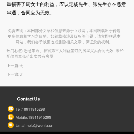
重损害了周女士的利益，应认定杨先生、张先生存在恶意
串通，合同应为无效。
免责声明：本网部分文章和信息来源于互联网，本网转载出于传递
更多信息和学习之目的。如转载稿涉及版权等问题，请立即联系本
网站，我们会予以更改或删除相关文章，保证您的权利。
热门标签:
恶意串通、损害第三人利益签订的房屋买卖合同无效--未经
配偶同意低价出卖共有房屋
上一篇:
无
下一篇:
无
Contact Us
Tel:18911915298
Mobile:18911915298
Email:help@wenfa.cn